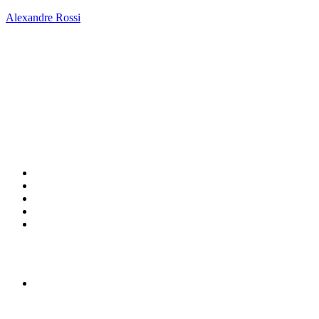
Alexandre Rossi
HOME |
SOBRE
BLOG
ADESTRAMENTO INTELIGENTE