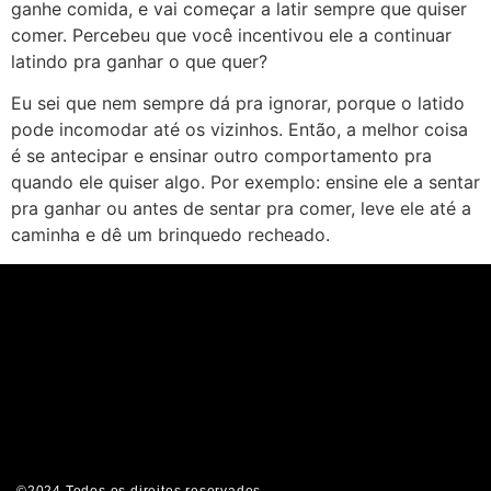
ganhe comida, e vai começar a latir sempre que quiser
comer. Percebeu que você incentivou ele a continuar
latindo pra ganhar o que quer?
Eu sei que nem sempre dá pra ignorar, porque o latido
pode incomodar até os vizinhos. Então, a melhor coisa
é se antecipar e ensinar outro comportamento pra
quando ele quiser algo. Por exemplo: ensine ele a sentar
pra ganhar ou antes de sentar pra comer, leve ele até a
caminha e dê um brinquedo recheado.
©2024 Todos os direitos reservados.