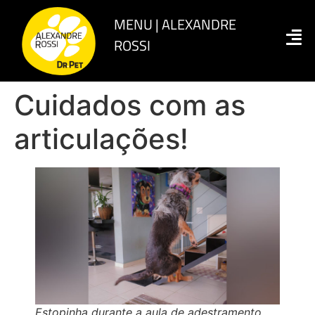
Cuidados com as
articulações!
Estopinha durante a aula de adestramento,