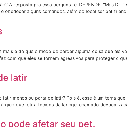
 não? A resposta pra essa pergunta é: DEPENDE! “Mas Dr Pe
 e obedecer alguns comandos, além do local ser pet friend
s
a mais é do que o medo de perder alguma coisa que ele va
 faz com que eles se tornem agressivos para proteger o qu
e latir
 latir menos ou parar de latir? Pois é, esse é um tema que
irúrgico que retira tecidos da laringe, chamado devocaliza
o pode afetar seu pet.